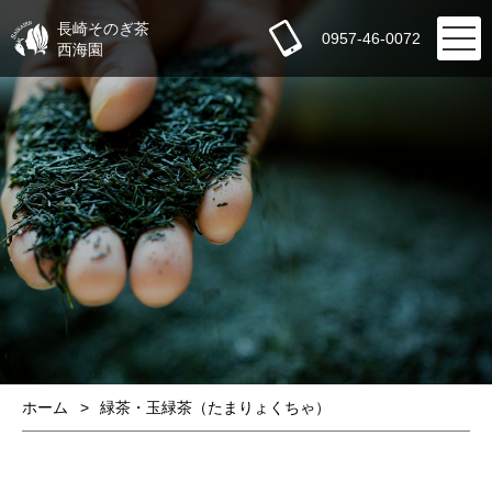
長崎そのぎ茶
0957-46-0072
西海園
ホーム
緑茶・玉緑茶（たまりょくちゃ）