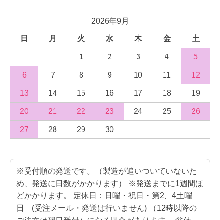
2026年9月
日
月
火
水
木
金
土
1
2
3
4
5
6
7
8
9
10
11
12
13
14
15
16
17
18
19
20
21
22
23
24
25
26
27
28
29
30
※受付順の発送です。（製造が追いついていないた
め、発送に日数がかかります） ※発送までに1週間ほ
どかかります。 定休日：日曜・祝日・第2、4土曜
日 (受注メール・発送は行いません) （12時以降の