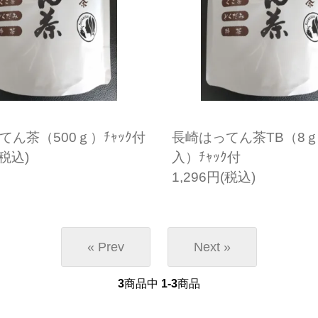
てん茶（500ｇ）ﾁｬｯｸ付
長崎はってん茶TB（8ｇ×
(税込)
入）ﾁｬｯｸ付
1,296円(税込)
« Prev
Next »
3
商品中
1-3
商品