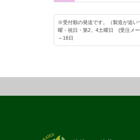
※受付順の発送です。（製造が追い
曜・祝日・第2、4土曜日 (受注メー
～16日