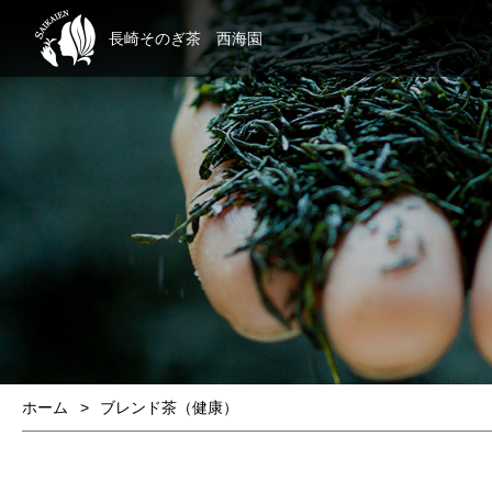
長崎そのぎ茶
西海園
ホーム
ブレンド茶（健康）