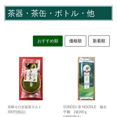
茶器・茶缶・ボトル・他
おすすめ順
価格順
新着順
長崎そのぎ抹茶タルト
SONOGI 茶 NOODLE 極太
300円(税込)
平麺 1袋200ｇ
648円(税込)