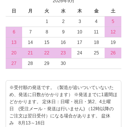
2026年9月
日
月
火
水
木
金
土
1
2
3
4
5
6
7
8
9
10
11
12
13
14
15
16
17
18
19
20
21
22
23
24
25
26
27
28
29
30
※受付順の発送です。（製造が追いついていないた
め、発送に日数がかかります） ※発送までに1週間ほ
どかかります。 定休日：日曜・祝日・第2、4土曜
日 (受注メール・発送は行いません) （12時以降の
ご注文は翌日受付）になる場合があります。 盆休
み 8月13～16日