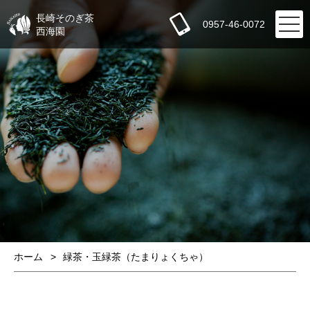
長崎そのぎ茶
0957-46-0072
西海園
ホーム
緑茶・玉緑茶（たまりょくちゃ）