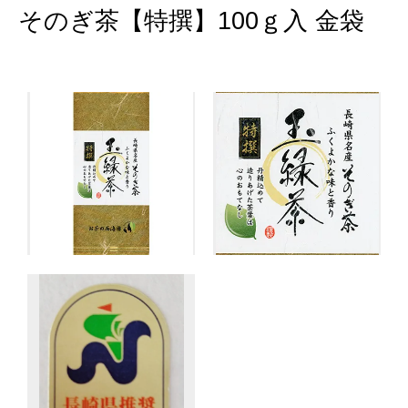
そのぎ茶【特撰】100ｇ入 金袋