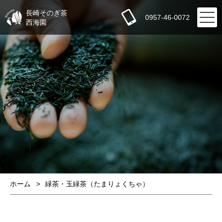
長崎そのぎ茶
0957-46-0072
西海園
ホーム
緑茶・玉緑茶（たまりょくちゃ）